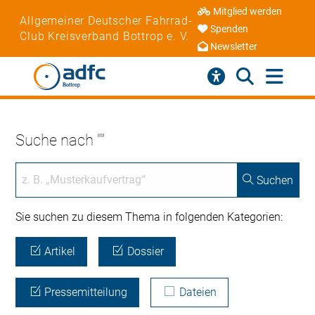
Mitglied werden
Allgemeiner Deutscher Fahrrad-
Spenden
Club Kreisverband Bottrop e. V.
Newsletter
Suche nach ""
Suchen
Sie suchen zu diesem Thema in folgenden Kategorien:
Artikel
Dossier
Pressemitteilung
Dateien